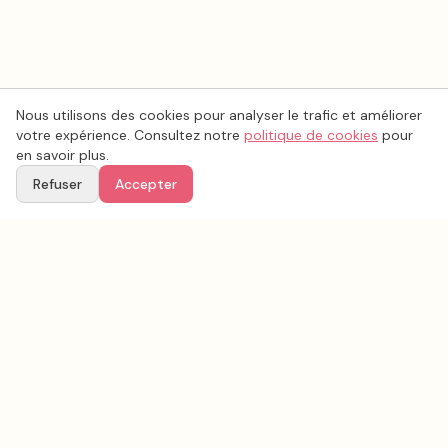
Nous utilisons des cookies pour analyser le trafic et améliorer
votre expérience. Consultez notre
politique de cookies
pour
en savoir plus.
Refuser
Accepter
Voir aussi
Continuez votre recherche parmi nos prestataires.
Tous les
décoration mariage
en France
Décoration mariage
Vendée
(
85
)
Tous les prestataires mariage en
Vendée