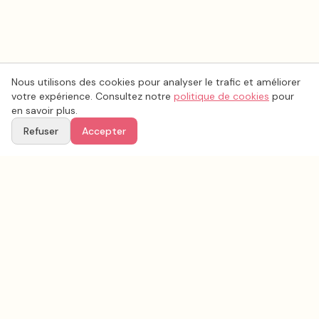
Nous utilisons des cookies pour analyser le trafic et améliorer
votre expérience. Consultez notre
politique de cookies
pour
en savoir plus.
Refuser
Accepter
Voir aussi
Continuez votre recherche parmi nos prestataires.
Tous les
vidéo mariage
en France
Vidéo mariage
Yvelines
(
78
)
Tous les prestataires mariage en
Yvelines