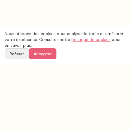
Nous utilisons des cookies pour analyser le trafic et améliorer
votre expérience. Consultez notre
politique de cookies
pour
en savoir plus.
Refuser
Accepter
Voir aussi
Continuez votre recherche parmi nos prestataires.
Tous les
photo mariage
en France
Photo mariage
Aisne
(
02
)
Tous les prestataires mariage en
Aisne