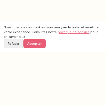
Nous utilisons des cookies pour analyser le trafic et améliorer
votre expérience. Consultez notre
politique de cookies
pour
en savoir plus.
Refuser
Accepter
Voir aussi
Continuez votre recherche parmi nos prestataires.
Tous les
décoration mariage
en France
Décoration mariage
Var
(
83
)
Tous les prestataires mariage en
Var