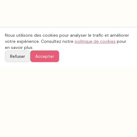
Nous utilisons des cookies pour analyser le trafic et améliorer
votre expérience. Consultez notre
politique de cookies
pour
en savoir plus.
Refuser
Accepter
Voir aussi
Continuez votre recherche parmi nos prestataires.
Tous les
photobooth - livre d'or audio
en France
Photobooth - Livre d'or audio
Rhône
(
69
)
Tous les prestataires mariage en
Rhône