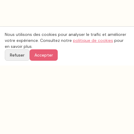
Nous utilisons des cookies pour analyser le trafic et améliorer
votre expérience. Consultez notre
politique de cookies
pour
en savoir plus.
Refuser
Accepter
Voir aussi
Continuez votre recherche parmi nos prestataires.
Tous les
musique mariage
en France
Musique mariage
Aveyron
(
12
)
Tous les prestataires mariage en
Aveyron