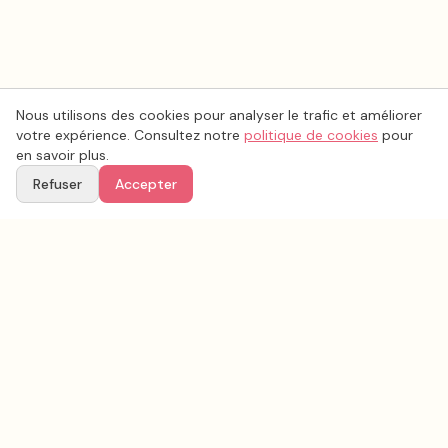
Nous utilisons des cookies pour analyser le trafic et améliorer
votre expérience. Consultez notre
politique de cookies
pour
en savoir plus.
Refuser
Accepter
Voir aussi
Continuez votre recherche parmi nos prestataires.
Tous les
musique mariage
en France
Musique mariage
Charente-Maritime
(
17
)
Tous les prestataires mariage en
Charente-Maritime