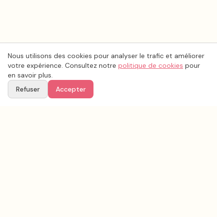
Nous utilisons des cookies pour analyser le trafic et améliorer
votre expérience. Consultez notre
politique de cookies
pour
en savoir plus.
Refuser
Accepter
Voir aussi
Continuez votre recherche parmi nos prestataires.
Tous les
musique mariage
en France
Musique mariage
Gard
(
30
)
Tous les prestataires mariage en
Gard