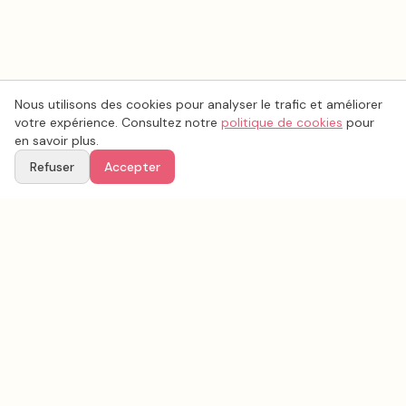
Nous utilisons des cookies pour analyser le trafic et améliorer
votre expérience. Consultez notre
politique de cookies
pour
en savoir plus.
Refuser
Accepter
Voir aussi
Continuez votre recherche parmi nos prestataires.
Tous les
animation mariage
en France
Animation mariage
Vienne
(
86
)
Tous les prestataires mariage en
Vienne