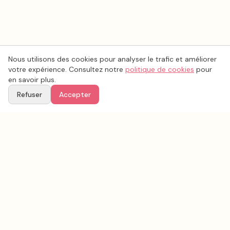
Nous utilisons des cookies pour analyser le trafic et améliorer
votre expérience. Consultez notre
politique de cookies
pour
en savoir plus.
Refuser
Accepter
Voir aussi
Continuez votre recherche parmi nos prestataires.
Tous les
musique mariage
en France
Musique mariage
Seine-Saint-Denis
(
93
)
Tous les prestataires mariage en
Seine-Saint-Denis