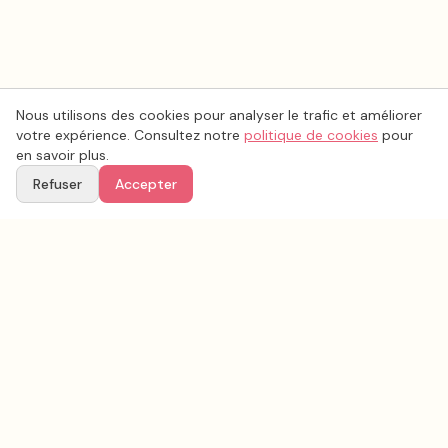
Nous utilisons des cookies pour analyser le trafic et améliorer
votre expérience. Consultez notre
politique de cookies
pour
en savoir plus.
Refuser
Accepter
Voir aussi
Continuez votre recherche parmi nos prestataires.
Tous les
cadeaux invités mariage
en France
Cadeaux invités mariage
Deux-Sèvres
(
79
)
Tous les prestataires mariage en
Deux-Sèvres