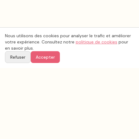
Nous utilisons des cookies pour analyser le trafic et améliorer
votre expérience. Consultez notre
politique de cookies
pour
en savoir plus.
Refuser
Accepter
Voir aussi
Continuez votre recherche parmi nos prestataires.
Tous les
photobooth - livre d'or audio
en France
Photobooth - Livre d'or audio
Nord
(
59
)
Tous les prestataires mariage en
Nord