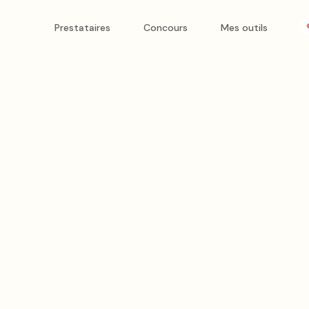
apiteaux, tonnelles pliantes, mobilier, photobooth avec livrai
Prestataires
Concours
Mes outils