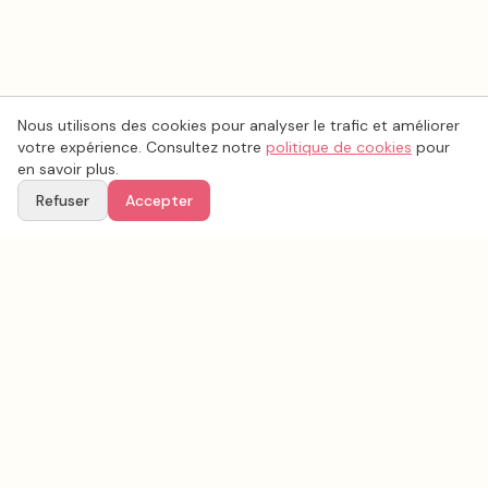
Nous utilisons des cookies pour analyser le trafic et améliorer
votre expérience. Consultez notre
politique de cookies
pour
en savoir plus.
Refuser
Accepter
Voir aussi
Continuez votre recherche parmi nos prestataires.
Tous les
faire part mariage
en France
Faire part mariage
Somme
(
80
)
Tous les prestataires mariage en
Somme