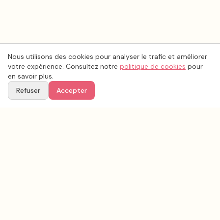
Nous utilisons des cookies pour analyser le trafic et améliorer
votre expérience. Consultez notre
politique de cookies
pour
en savoir plus.
Refuser
Accepter
Voir aussi
Continuez votre recherche parmi nos prestataires.
Tous les
photo mariage
en France
Photo mariage
Bouches-du-Rhône
(
13
)
Tous les prestataires mariage en
Bouches-du-Rhône