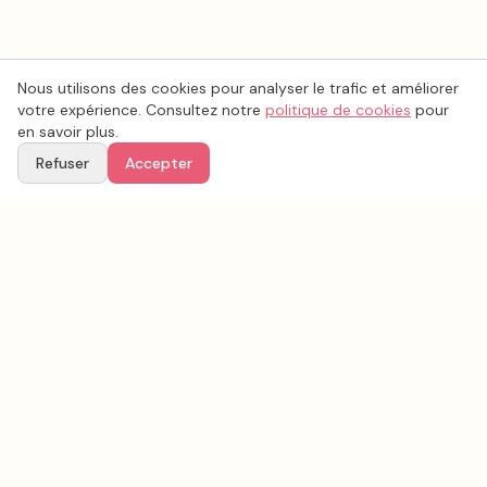
Nous utilisons des cookies pour analyser le trafic et améliorer
votre expérience. Consultez notre
politique de cookies
pour
en savoir plus.
Refuser
Accepter
Voir aussi
Continuez votre recherche parmi nos prestataires.
Tous les
photo mariage
en France
Photo mariage
Nord
(
59
)
Tous les prestataires mariage en
Nord
Conseils & inspirations sur le blog
Recherche avancée