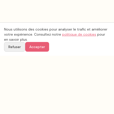
Nous utilisons des cookies pour analyser le trafic et améliorer
votre expérience. Consultez notre
politique de cookies
pour
en savoir plus.
Refuser
Accepter
Voir aussi
Continuez votre recherche parmi nos prestataires.
Tous les
décoration mariage
en France
Décoration mariage
Essonne
(
91
)
Tous les prestataires mariage en
Essonne