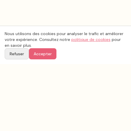
Nous utilisons des cookies pour analyser le trafic et améliorer
votre expérience. Consultez notre
politique de cookies
pour
en savoir plus.
Refuser
Accepter
Voir aussi
Continuez votre recherche parmi nos prestataires.
Tous les
musique mariage
en France
Musique mariage
Pyrénées-Orientales
(
66
)
Tous les prestataires mariage en
Pyrénées-Orientales