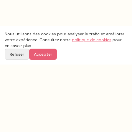
Nous utilisons des cookies pour analyser le trafic et améliorer
votre expérience. Consultez notre
politique de cookies
pour
en savoir plus.
Refuser
Accepter
Voir aussi
Continuez votre recherche parmi nos prestataires.
Tous les
food truck
en France
Food Truck
Bouches-du-Rhône
(
13
)
Tous les prestataires mariage en
Bouches-du-Rhône