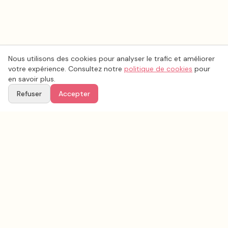
Nous utilisons des cookies pour analyser le trafic et améliorer
votre expérience. Consultez notre
politique de cookies
pour
en savoir plus.
Refuser
Accepter
Voir aussi
Continuez votre recherche parmi nos prestataires.
Tous les
vidéo mariage
en France
Vidéo mariage
Ille-et-Vilaine
(
35
)
Tous les prestataires mariage en
Ille-et-Vilaine