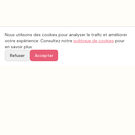
Nous utilisons des cookies pour analyser le trafic et améliorer
votre expérience. Consultez notre
politique de cookies
pour
en savoir plus.
Refuser
Accepter
Voir aussi
Continuez votre recherche parmi nos prestataires.
Tous les
lieux de mariage
en France
Lieux de mariage
Alpes-de-Haute-Provence
(
04
)
Tous les prestataires mariage en
Alpes-de-Haute-Provence