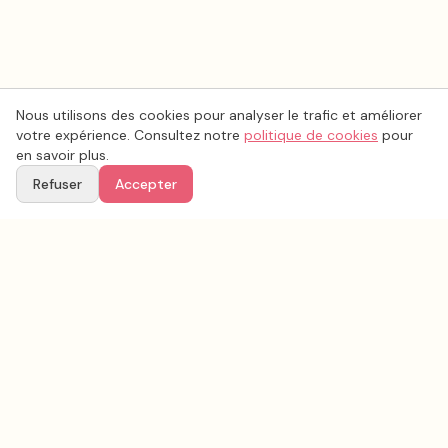
Nous utilisons des cookies pour analyser le trafic et améliorer
votre expérience. Consultez notre
politique de cookies
pour
en savoir plus.
Refuser
Accepter
Voir aussi
Continuez votre recherche parmi nos prestataires.
Tous les
photo mariage
en France
Photo mariage
Somme
(
80
)
Tous les prestataires mariage en
Somme