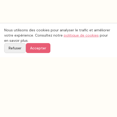
Nous utilisons des cookies pour analyser le trafic et améliorer
votre expérience. Consultez notre
politique de cookies
pour
en savoir plus.
Refuser
Accepter
Voir aussi
Continuez votre recherche parmi nos prestataires.
Tous les
photo mariage
en France
Photo mariage
Morbihan
(
56
)
Tous les prestataires mariage en
Morbihan