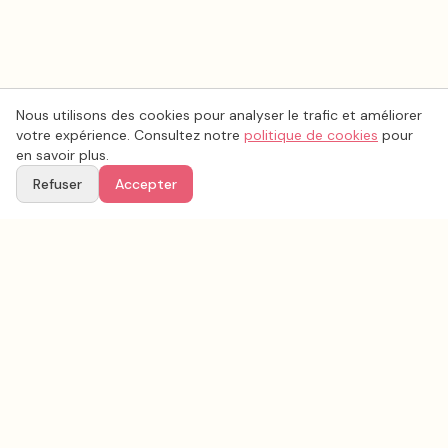
Nous utilisons des cookies pour analyser le trafic et améliorer
votre expérience. Consultez notre
politique de cookies
pour
en savoir plus.
Refuser
Accepter
Voir aussi
Continuez votre recherche parmi nos prestataires.
Tous les
traiteur mariage
en France
Traiteur mariage
Hauts-de-Seine
(
92
)
Tous les prestataires mariage en
Hauts-de-Seine