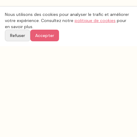
Nous utilisons des cookies pour analyser le trafic et améliorer
votre expérience. Consultez notre
politique de cookies
pour
en savoir plus.
Refuser
Accepter
Voir aussi
Continuez votre recherche parmi nos prestataires.
Tous les
traiteur mariage
en France
Conseils & inspirations sur le blog
Recherche avancée