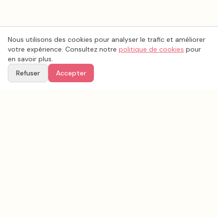
Nous utilisons des cookies pour analyser le trafic et améliorer
votre expérience. Consultez notre
politique de cookies
pour
en savoir plus.
Refuser
Accepter
Voir aussi
Continuez votre recherche parmi nos prestataires.
Tous les
officiants
en France
Officiants
Ain
(
01
)
Tous les prestataires mariage en
Ain
Conseils & inspirations sur le blog
Recherche avancée