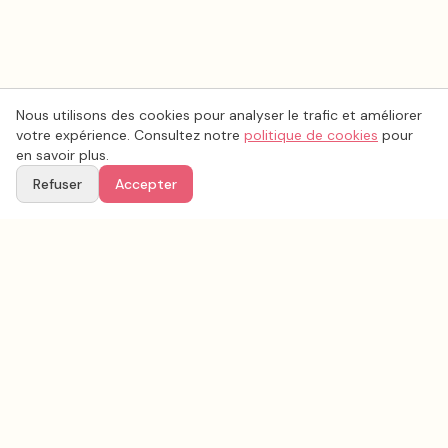
Nous utilisons des cookies pour analyser le trafic et améliorer
votre expérience. Consultez notre
politique de cookies
pour
en savoir plus.
Refuser
Accepter
Voir aussi
Continuez votre recherche parmi nos prestataires.
Tous les
organisation mariage
en France
Organisation mariage
Somme
(
80
)
Tous les prestataires mariage en
Somme