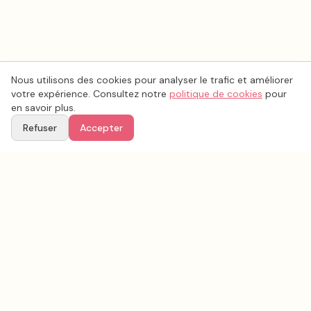
Nous utilisons des cookies pour analyser le trafic et améliorer
votre expérience. Consultez notre
politique de cookies
pour
en savoir plus.
Refuser
Accepter
Voir aussi
Continuez votre recherche parmi nos prestataires.
Tous les
cadeaux invités mariage
en France
Cadeaux invités mariage
Haute-Savoie
(
74
)
Tous les prestataires mariage en
Haute-Savoie