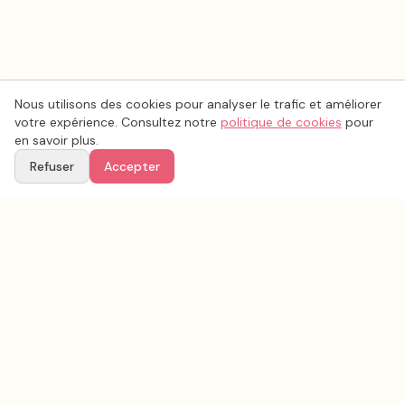
Nous utilisons des cookies pour analyser le trafic et améliorer
votre expérience. Consultez notre
politique de cookies
pour
en savoir plus.
Refuser
Accepter
Voir aussi
Continuez votre recherche parmi nos prestataires.
Tous les
organisation mariage
en France
Organisation mariage
Paris
(
75
)
Tous les prestataires mariage en
Paris