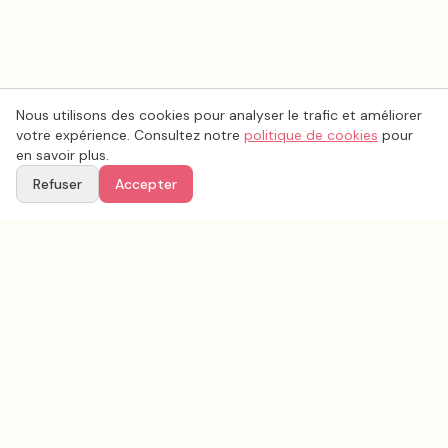
Nous utilisons des cookies pour analyser le trafic et améliorer
votre expérience. Consultez notre
politique de cookies
pour
en savoir plus.
Refuser
Accepter
Voir aussi
Continuez votre recherche parmi nos prestataires.
Tous les
animation mariage
en France
Animation mariage
Aisne
(
02
)
Tous les prestataires mariage en
Aisne