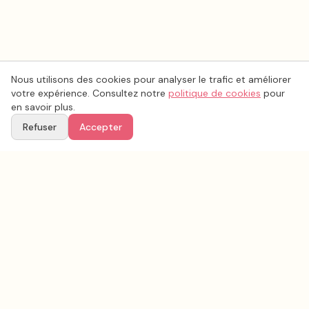
Nous utilisons des cookies pour analyser le trafic et améliorer
votre expérience. Consultez notre
politique de cookies
pour
en savoir plus.
Refuser
Accepter
Voir aussi
Continuez votre recherche parmi nos prestataires.
Tous les
vidéo mariage
en France
Vidéo mariage
Vendée
(
85
)
Tous les prestataires mariage en
Vendée