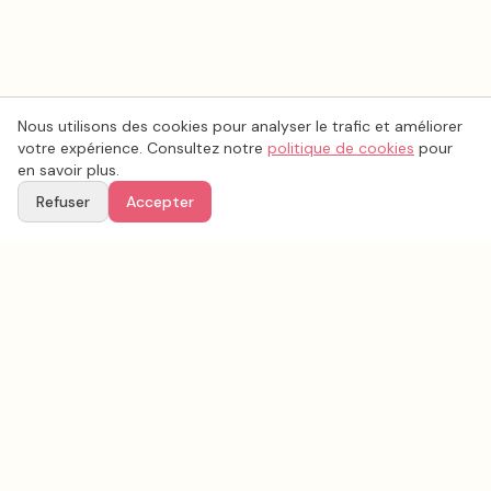
Nous utilisons des cookies pour analyser le trafic et améliorer
votre expérience. Consultez notre
politique de cookies
pour
en savoir plus.
Refuser
Accepter
Voir aussi
Continuez votre recherche parmi nos prestataires.
Tous les
organisation mariage
en France
Organisation mariage
Haute-Vienne
(
87
)
Tous les prestataires mariage en
Haute-Vienne