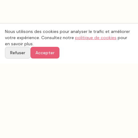
Nous utilisons des cookies pour analyser le trafic et améliorer
votre expérience. Consultez notre
politique de cookies
pour
en savoir plus.
Refuser
Accepter
Ton
Mar
i
age
.fr
La plateforme de référence pour trouver les meilleurs prestataires de mariage en
France.
CATÉGORIES