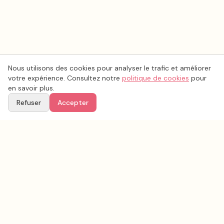
Nous utilisons des cookies pour analyser le trafic et améliorer
votre expérience. Consultez notre
politique de cookies
pour
en savoir plus.
Refuser
Accepter
Ton
Mar
i
age
.fr
La plateforme de référence pour trouver les meilleurs prestataires de mariage en
France.