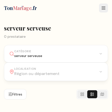
Ton
Mar
i
age
.fr
serveur serveuse
0
prestataire
CATÉGORIE
serveur serveuse
LOCALISATION
Filtres