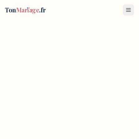
Ton
Mar
i
age
.fr