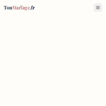
Ton
Mar
i
age
.fr