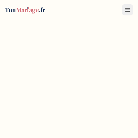
Ton
Mar
i
age
.fr