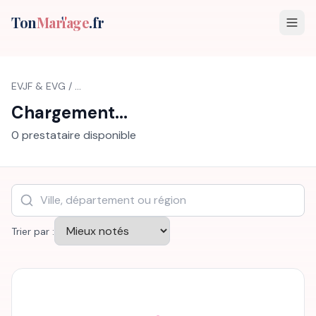
Ton
Mar
i
age
.fr
EVJF & EVG
/
...
Chargement...
0
prestataire
disponible
Trier par :