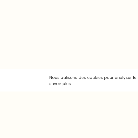
Nous utilisons des cookies pour analyser le 
savoir plus.
Ton
Mar
i
age
.fr
CATÉGORIES
Photo mariage
La plateforme de référence pour trouver
les meilleurs prestataires de mariage en
Lieux de mariage