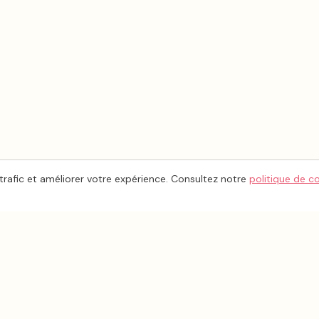
trafic et améliorer votre expérience. Consultez notre
politique de c
ESPACE PRO
INFORMA
Inscrire mon entreprise
À propos
Tableau de bord
Contact