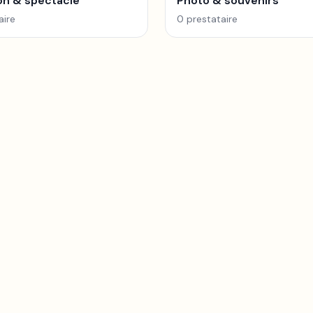
on & spectacle
Photo & souvenirs
aire
0
prestataire