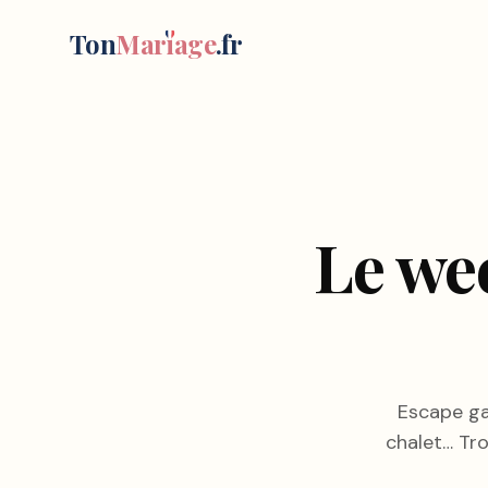
Ton
Mar
i
age
.fr
Le we
Escape ga
chalet… Tr