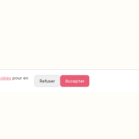
ookies
pour en
Refuser
Accepter
TIONS
PARTENAIRES
Le blog by YesAgain