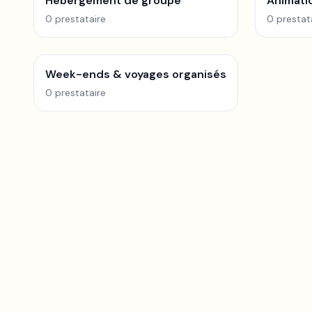
Hébergement de groupe
Animati
0
prestataire
0
prestat
Week-ends & voyages organisés
0
prestataire