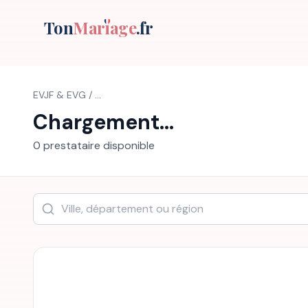
Ton
Mar
i
age
.fr
EVJF & EVG
/
...
Chargement...
0
prestataire
disponible