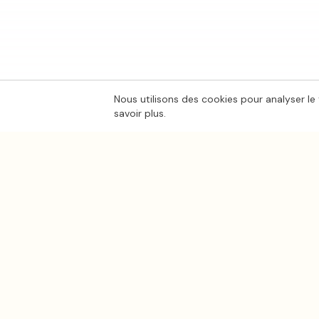
Nous utilisons des cookies pour analyser le 
savoir plus.
Ton
Mar
i
age
.fr
CATÉGORIES
Photo mariage
La plateforme de référence pour trouver
les meilleurs prestataires de mariage en
Lieux de mariage
France.
Traiteur mariage
Musique mariage
Organisation maria