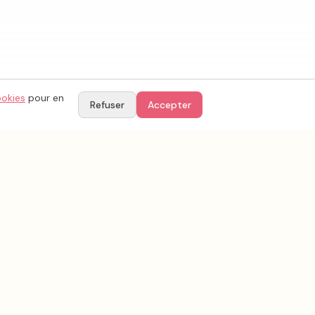
ookies
pour en
Refuser
Accepter
TIONS
PARTENAIRES
Le blog by YesAgain
égales
e confidentialité