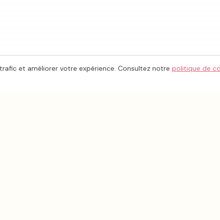
trafic et améliorer votre expérience. Consultez notre
politique de c
ESPACE PRO
INFORMA
Inscrire mon entreprise
À propos
Tableau de bord
Contact
Aide & FAQ
Mentions l
Politique d
ge
CGU