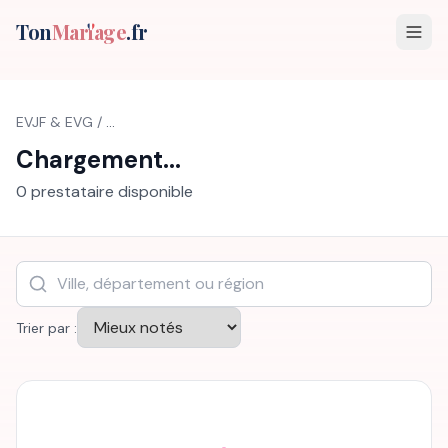
Ton
Mar
i
age
.fr
EVJF & EVG
/
...
Chargement...
0
prestataire
disponible
Trier par :