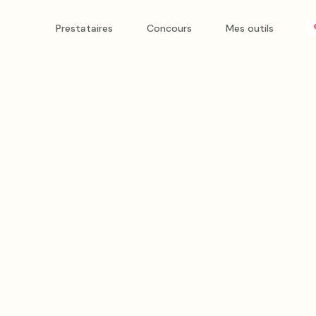
 elle capture chaque histoire avec sincérité et sensibilité. So
Prestataires
Concours
Mes outils