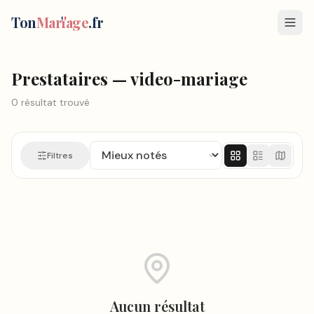
Ton
Mar
i
age
.fr
Prestataires — video-mariage
0
résultat
trouvé
Filtres
Aucun résultat