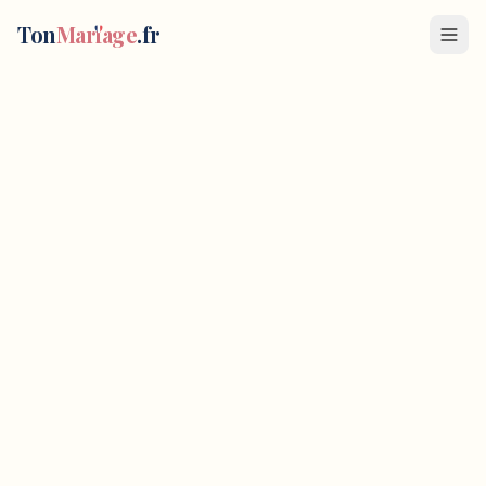
Ton
Mar
i
age
.fr