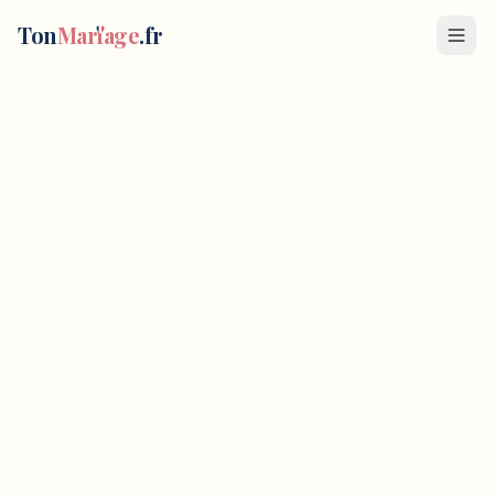
Ton
Mar
i
age
.fr